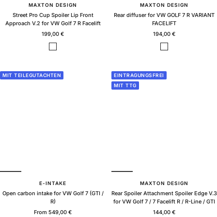
MAXTON DESIGN
MAXTON DESIGN
Street Pro Cup Spoiler Lip Front
Rear diffuser for VW GOLF 7 R VARIANT
Approach V.2 for VW Golf 7 R Facelift
FACELIFT
Sale
Sale
199,00 €
194,00 €
price
price
B
B
l
l
a
a
c
c
MIT TEILEGUTACHTEN
EINTRAGUNGSFREI
k
k
MIT TTG
g
g
l
l
o
o
s
s
s
s
E-INTAKE
MAXTON DESIGN
Open carbon intake for VW Golf 7 (GTI /
Rear Spoiler Attachment Spoiler Edge V.3
R)
for VW Golf 7 / 7 Facelift R / R-Line / GTI
Sale
Sale
From 549,00 €
144,00 €