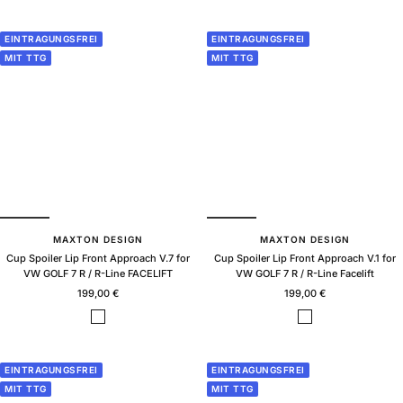
l
l
a
a
c
c
EINTRAGUNGSFREI
EINTRAGUNGSFREI
k
k
MIT TTG
MIT TTG
g
g
l
l
o
o
s
s
s
s
MAXTON DESIGN
MAXTON DESIGN
Cup Spoiler Lip Front Approach V.7 for
Cup Spoiler Lip Front Approach V.1 for
VW GOLF 7 R / R-Line FACELIFT
VW GOLF 7 R / R-Line Facelift
Sale
Sale
199,00 €
199,00 €
price
price
B
B
l
l
a
a
c
c
EINTRAGUNGSFREI
EINTRAGUNGSFREI
k
k
MIT TTG
MIT TTG
g
g