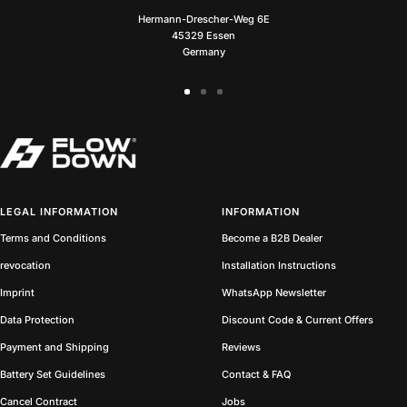
Hermann-Drescher-Weg 6E
45329 Essen
Germany
Go
Go
Go
to
to
to
slide
slide
slide
1
2
3
LEGAL INFORMATION
INFORMATION
Terms and Conditions
Become a B2B Dealer
revocation
Installation Instructions
Imprint
WhatsApp Newsletter
Data Protection
Discount Code & Current Offers
Payment and Shipping
Reviews
Battery Set Guidelines
Contact & FAQ
Cancel Contract
Jobs