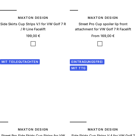
MAXTON DESIGN
MAXTON DESIGN
Side Skirts Cup Strips V.1 for VW Golf 7 R
Street Pro Cup spoiler lip front
/ R-Line Facelift
attachment for VW Golf 7 R Facelift
Sale
Sale
199,00 €
From 169,00 €
price
price
B
B
B
l
l
l
a
a
a
c
c
c
MIT TEILEGUTACHTEN
EINTRAGUNGSFREI
k
k
k
MIT TTG
g
g
G
l
l
l
o
o
o
s
s
s
s
s
s
+
F
l
a
p
s
MAXTON DESIGN
MAXTON DESIGN
Street Pro Side Skirts Cup Strips for VW
Side Skirts Cup Strips V.4 for VW Golf 7