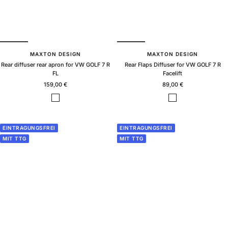
MAXTON DESIGN
MAXTON DESIGN
Rear diffuser rear apron for VW GOLF 7 R
Rear Flaps Diffuser for VW GOLF 7 R
FL
Facelift
Sale
Sale
159,00 €
89,00 €
price
price
B
B
l
l
a
a
c
c
EINTRAGUNGSFREI
EINTRAGUNGSFREI
k
k
MIT TTG
MIT TTG
g
g
l
l
o
o
s
s
s
s