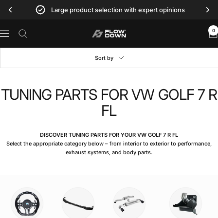
Skip
Large product selection with expert opinions
to
content
0
FLOW
Navigation
DOWN®
Sort by
TUNING PARTS FOR VW GOLF 7 R
FL
DISCOVER TUNING PARTS FOR YOUR VW GOLF 7 R FL
Select the appropriate category below – from interior to exterior to performance,
exhaust systems, and body parts.