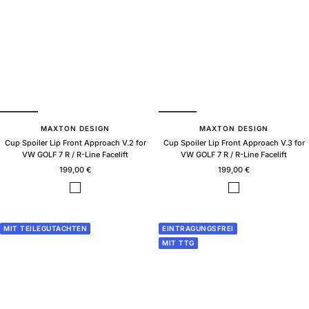
l
l
o
o
s
s
s
s
MAXTON DESIGN
MAXTON DESIGN
Cup Spoiler Lip Front Approach V.2 for
Cup Spoiler Lip Front Approach V.3 for
VW GOLF 7 R / R-Line Facelift
VW GOLF 7 R / R-Line Facelift
Sale
Sale
199,00 €
199,00 €
price
price
B
B
l
l
a
a
c
c
MIT TEILEGUTACHTEN
EINTRAGUNGSFREI
k
k
MIT TTG
g
g
l
l
o
o
s
s
s
s