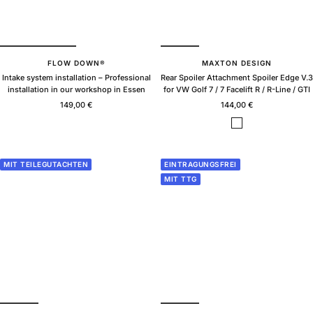
FLOW DOWN®
MAXTON DESIGN
Intake system installation – Professional
Rear Spoiler Attachment Spoiler Edge V.3
installation in our workshop in Essen
for VW Golf 7 / 7 Facelift R / R-Line / GTI
Sale
Sale
149,00 €
144,00 €
price
price
B
l
a
c
MIT TEILEGUTACHTEN
EINTRAGUNGSFREI
k
MIT TTG
g
l
o
s
s