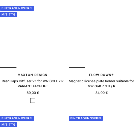
a
a
c
c
EINTRAGUNGSFREI
k
k
MIT TTG
g
g
l
l
o
o
s
s
s
s
MAXTON DESIGN
FLOW DOWN®
Rear Flaps Diffuser V.1 for VW GOLF 7 R
Magnetic license plate holder suitable for
VARIANT FACELIFT
VW Golf 7 GTI / R
Sale
Sale
89,00 €
34,00 €
price
price
B
l
a
c
EINTRAGUNGSFREI
EINTRAGUNGSFREI
k
MIT TTG
g
l