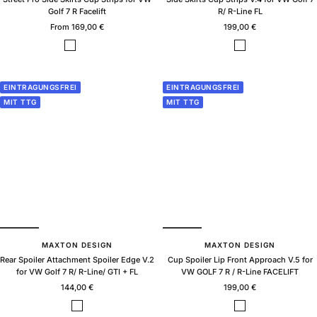
Golf 7 R Facelift
R/ R-Line FL
Sale
Sale
From 169,00 €
199,00 €
price
price
B
B
B
l
l
l
a
a
a
c
c
c
EINTRAGUNGSFREI
EINTRAGUNGSFREI
k
k
k
MIT TTG
MIT TTG
g
G
g
l
l
l
o
o
o
s
s
s
s
s
s
+
F
l
a
p
s
MAXTON DESIGN
MAXTON DESIGN
Rear Spoiler Attachment Spoiler Edge V.2
Cup Spoiler Lip Front Approach V.5 for
for VW Golf 7 R/ R-Line/ GTI + FL
VW GOLF 7 R / R-Line FACELIFT
Sale
Sale
144,00 €
199,00 €
price
price
B
B