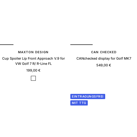
o
s
s
MAXTON DESIGN
CAN CHECKED
Cup Spoiler Lip Front Approach V.9 for
CANchecked display for Golf MK7
VW Golf 7 R/ R-Line FL
Sale
549,00 €
Sale
199,00 €
price
price
B
l
a
c
EINTRAGUNGSFREI
k
MIT TTG
g
l
o
s
s