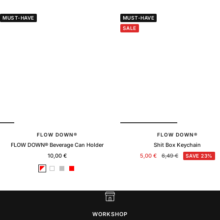
MUST-HAVE
MUST-HAVE
SALE
FLOW DOWN®
FLOW DOWN®
FLOW DOWN® Beverage Can Holder
Shit Box Keychain
Sale
Sale
Regular
10,00 €
5,00 €
6,49 €
SAVE 23%
price
price
price
B
W
s
R
l
h
i
e
a
i
l
d
c
t
v
k
e
e
r
WORKSHOP