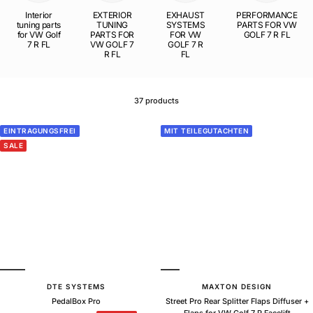
Interior
EXTERIOR
EXHAUST
PERFORMANCE
tuning parts
TUNING
SYSTEMS
PARTS FOR VW
for VW Golf
PARTS FOR
FOR VW
GOLF 7 R FL
7 R FL
VW GOLF 7
GOLF 7 R
R FL
FL
37 products
EINTRAGUNGSFREI
MIT TEILEGUTACHTEN
SALE
DTE SYSTEMS
MAXTON DESIGN
PedalBox Pro
Street Pro Rear Splitter Flaps Diffuser +