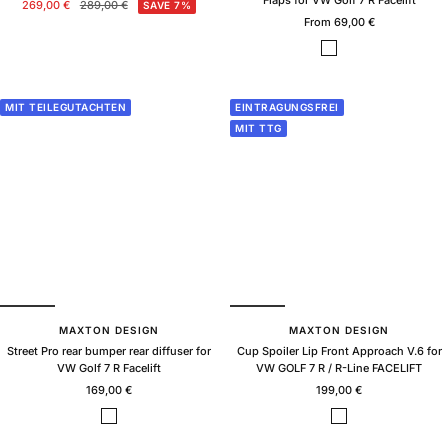
Flaps for VW Golf 7 R Facelift
Sale
Regular
269,00 €
289,00 €
SAVE 7%
Sale
price
price
From 69,00 €
price
B
B
l
l
a
a
c
c
MIT TEILEGUTACHTEN
EINTRAGUNGSFREI
k
k
MIT TTG
g
G
l
l
o
o
s
s
s
s
+
F
l
a
p
s
MAXTON DESIGN
MAXTON DESIGN
Street Pro rear bumper rear diffuser for
Cup Spoiler Lip Front Approach V.6 for
VW Golf 7 R Facelift
VW GOLF 7 R / R-Line FACELIFT
Sale
Sale
169,00 €
199,00 €
price
price
B
B
l
l