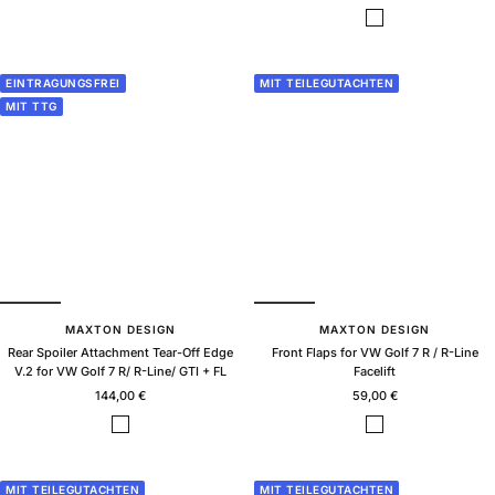
price
price
B
l
a
c
EINTRAGUNGSFREI
MIT TEILEGUTACHTEN
k
MIT TTG
g
l
o
s
s
MAXTON DESIGN
MAXTON DESIGN
Rear Spoiler Attachment Tear-Off Edge
Front Flaps for VW Golf 7 R / R-Line
V.2 for VW Golf 7 R/ R-Line/ GTI + FL
Facelift
Sale
Sale
144,00 €
59,00 €
price
price
B
B
l
l
a
a
c
c
MIT TEILEGUTACHTEN
MIT TEILEGUTACHTEN