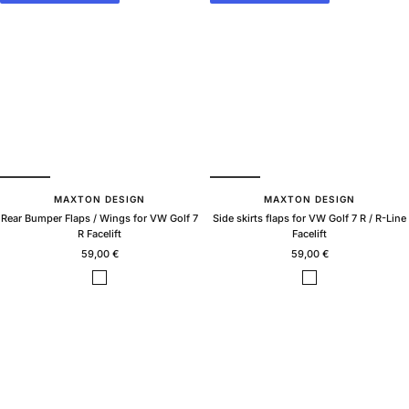
k
k
g
g
l
l
o
o
s
s
s
s
MAXTON DESIGN
MAXTON DESIGN
Rear Bumper Flaps / Wings for VW Golf 7
Side skirts flaps for VW Golf 7 R / R-Line
R Facelift
Facelift
Sale
Sale
59,00 €
59,00 €
price
price
B
B
l
l
a
a
c
c
k
k
g
g
l
l
o
o