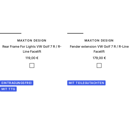
s
s
s
s
MAXTON DESIGN
MAXTON DESIGN
Rear Frame For Lights VW Golf 7 R / R-
Fender extension VW Golf 7 R / R-Line
Line Facelift
Facelift
Sale
Sale
119,00 €
179,00 €
price
price
B
B
l
l
a
a
c
c
EINTRAGUNGSFREI
MIT TEILEGUTACHTEN
k
k
MIT TTG
g
g
l
l
o
o
s
s
s
s