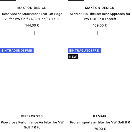
MAXTON DESIGN
MAXTON DESIGN
Rear Spoiler Attachment Tear-Off Edge
Middle Cup Diffuser Rear Approach for
V.1 for VW Golf 7 R/ R-Line/ GTI + FL
VW GOLF 7 R Facelift
Sale
Sale
144,00 €
159,00 €
price
price
B
B
l
l
a
a
c
c
EINTRAGUNGSFREI
EINTRAGUNGSFREI
k
k
NEW
g
g
l
l
o
o
s
s
s
s
PIPERCROSS
RAMAIR
Pipercross Performance Air Filter for VW
Proram sports air filter for VW Golf 8 R
Golf 7 R FL
Sale
74,90 €