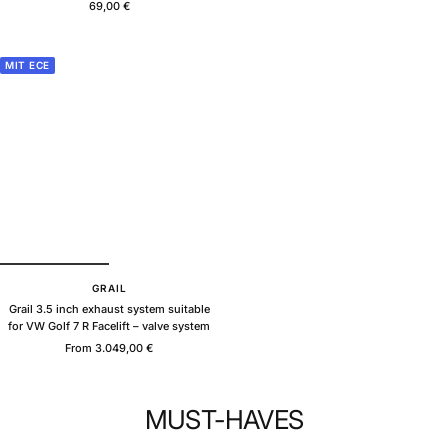
Sale
69,00 €
price
price
MIT ECE
GRAIL
Grail 3.5 inch exhaust system suitable
for VW Golf 7 R Facelift – valve system
Sale
From 3.049,00 €
price
MUST-HAVES