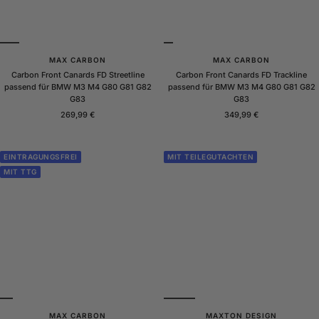
MAX CARBON
MAX CARBON
Carbon Front Canards FD Streetline
Carbon Front Canards FD Trackline
passend für BMW M3 M4 G80 G81 G82
passend für BMW M3 M4 G80 G81 G82
G83
G83
Angebotspreis
Angebotspreis
269,99 €
349,99 €
EINTRAGUNGSFREI
MIT TEILEGUTACHTEN
MIT TTG
MAX CARBON
MAXTON DESIGN