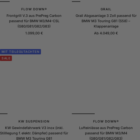
FLOW DOWN®
GRAIL
Frontgrill V.3 aus PrePreg Carbon
Grail Abgasanlage 3 Zoll passend für
passend für BMW M3/M4-CSL
BMW M3 Touring G81 (S58) –
(G80/G81/G82/G83)
Klappenanlage
Angebotspreis
Angebotspreis
1.099,00 €
Ab 4.049,00 €
MIT TEILEGUTACHTEN
SALE
KW SUSPENSION
FLOW DOWN®
KW Gewindefahrwerk V3 inox (inkl.
Lufteinlässe aus PrePreg Carbon
Stilllegung f. elektr. Dämpfer) passend für
passend für BMW M3/M4
BMW M3 Touring G81
(G80/G81/G82/G83)