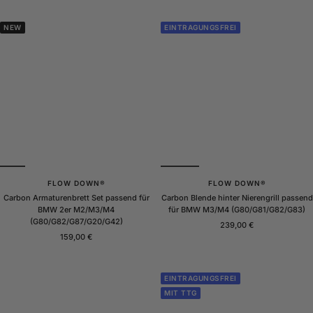
NEW
EINTRAGUNGSFREI
FLOW DOWN®
FLOW DOWN®
Carbon Armaturenbrett Set passend für
Carbon Blende hinter Nierengrill passend
BMW 2er M2/M3/M4
für BMW M3/M4 (G80/G81/G82/G83)
(G80/G82/G87/G20/G42)
Angebotspreis
239,00 €
Angebotspreis
159,00 €
EINTRAGUNGSFREI
MIT TTG