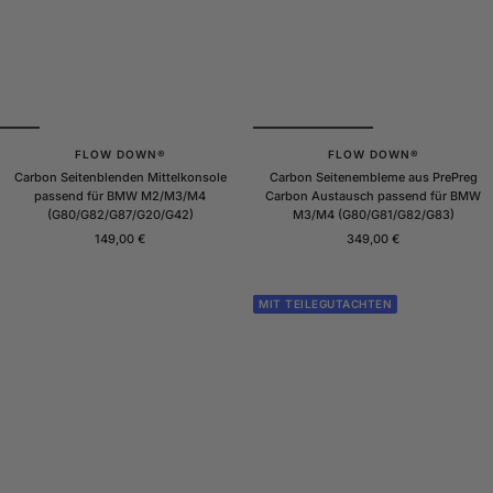
FLOW DOWN®
FLOW DOWN®
Carbon Seitenblenden Mittelkonsole
Carbon Seitenembleme aus PrePreg
passend für BMW M2/M3/M4
Carbon Austausch passend für BMW
(G80/G82/G87/G20/G42)
M3/M4 (G80/G81/G82/G83)
Angebotspreis
Angebotspreis
149,00 €
349,00 €
MIT TEILEGUTACHTEN