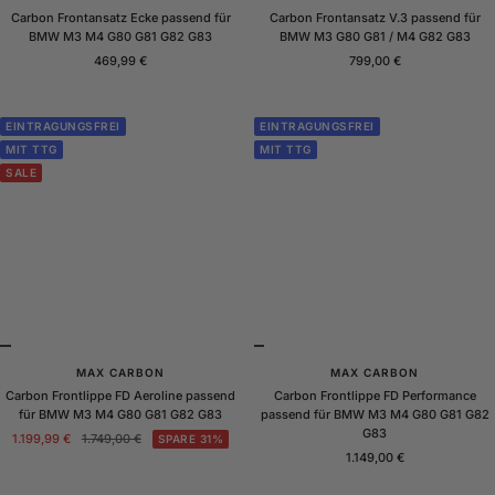
Carbon Frontansatz Ecke passend für
Carbon Frontansatz V.3 passend für
BMW M3 M4 G80 G81 G82 G83
BMW M3 G80 G81 / M4 G82 G83
Angebotspreis
Angebotspreis
469,99 €
799,00 €
EINTRAGUNGSFREI
EINTRAGUNGSFREI
MIT TTG
MIT TTG
SALE
MAX CARBON
MAX CARBON
Carbon Frontlippe FD Aeroline passend
Carbon Frontlippe FD Performance
für BMW M3 M4 G80 G81 G82 G83
passend für BMW M3 M4 G80 G81 G82
G83
Angebotspreis
Regulärer
1.199,99 €
1.749,00 €
SPARE 31%
Angebotspreis
Preis
1.149,00 €