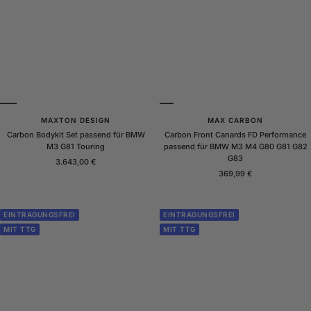
MAXTON DESIGN
MAX CARBON
Carbon Bodykit Set passend für BMW
Carbon Front Canards FD Performance
M3 G81 Touring
passend für BMW M3 M4 G80 G81 G82
G83
Angebotspreis
3.643,00 €
Angebotspreis
369,99 €
EINTRAGUNGSFREI
EINTRAGUNGSFREI
MIT TTG
MIT TTG