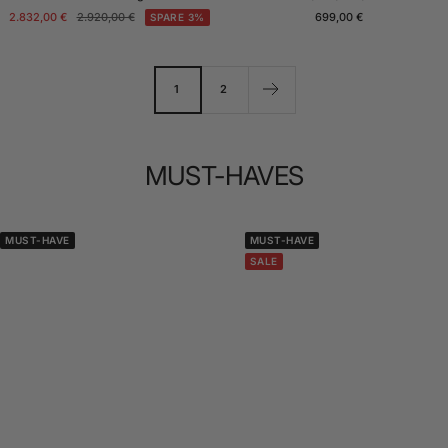
Angebotspreis
Regulärer
Angebotspreis
2.832,00 €
2.920,00 €
699,00 €
SPARE 3%
Preis
1
2
MUST-HAVES
MUST-HAVE
MUST-HAVE
SALE