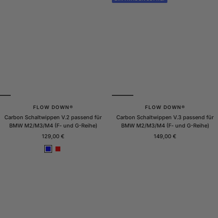
FLOW DOWN®
FLOW DOWN®
Carbon Schaltwippen V.2 passend für
Carbon Schaltwippen V.3 passend für
BMW M2/M3/M4 (F- und G-Reihe)
BMW M2/M3/M4 (F- und G-Reihe)
Angebotspreis
Angebotspreis
129,00 €
149,00 €
B
R
l
o
a
t
u