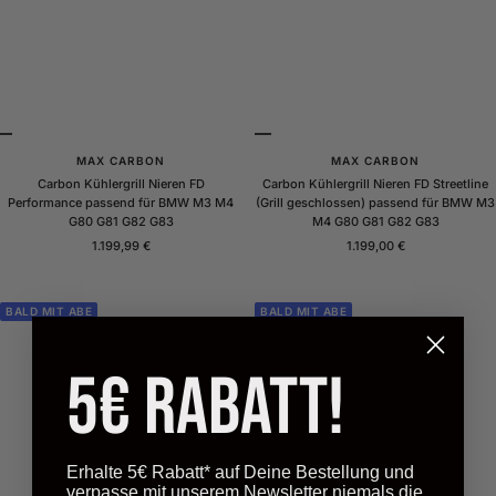
MAX CARBON
MAX CARBON
Carbon Kühlergrill Nieren FD
Carbon Kühlergrill Nieren FD Streetline
Performance passend für BMW M3 M4
(Grill geschlossen) passend für BMW M3
G80 G81 G82 G83
M4 G80 G81 G82 G83
Angebotspreis
Angebotspreis
1.199,99 €
1.199,00 €
BALD MIT ABE
BALD MIT ABE
5€ Rabatt!
Erhalte 5€ Rabatt* auf Deine Bestellung und
verpasse mit unserem Newsletter niemals die