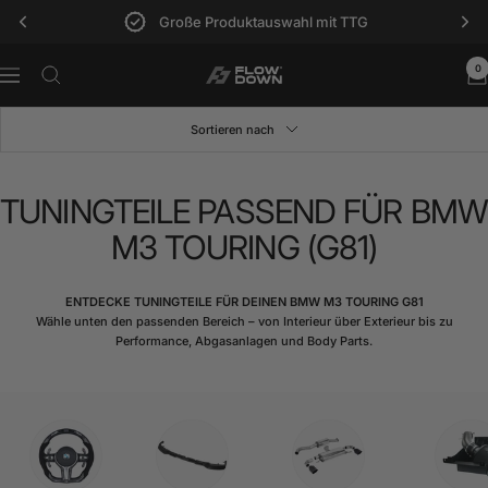
Direkt
Große Produktauswahl mit TTG
zum
Inhalt
0
FLOW
Navigation
DOWN®
Sortieren nach
TUNINGTEILE PASSEND FÜR BMW
M3 TOURING (G81)
ENTDECKE TUNINGTEILE FÜR DEINEN BMW M3 TOURING G81
Wähle unten den passenden Bereich – von Interieur über Exterieur bis zu
Performance, Abgasanlagen und Body Parts.