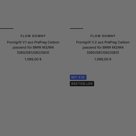
t
t
FLOW DOWN®
FLOW DOWN®
Frontgrill V.1 aus PrePreg Carbon
Frontgrill V.2 aus PrePreg Carbon
passend für BMW M3/M4
passend für BMW M3/M4
(G80/G81/G82/G83)
(G80/G81/G82/G83)
Angebotspreis
Angebotspreis
1.099,00 €
1.099,00 €
MIT ECE
BESTSELLER