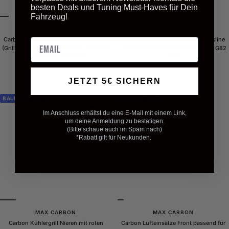
besten Deals und Tuning Must-Haves für Dein
Fahrzeug!
MAX CARBON
MAX CARBON
Carbon Kühlergrill Nieren FD Streetline
Carbon Kühlergrill Nieren FD Trackline
Email
(Grill unten offen) passend für BMW M3
passend für BMW M3 M4 G80 G81 G82
M4 G80 G81 G82 G83
G83
Angebotspreis
Angebotspreis
Ab 1.199,00 €
1.099,00 €
JETZT 5€ SICHERN
BALD MIT ABE
BALD MIT ABE
Im Anschluss erhältst du eine E-Mail mit einem Link,
um deine Anmeldung zu bestätigen.
(Bitte schaue auch im Spam nach)
*Rabatt gilt für Neukunden.
MAX CARBON
MAX CARBON
Carbon Kühlergrill Nieren mit roten
Carbon Lufteinsätze Front passend für