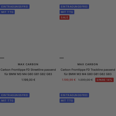
EINTRAGUNGSFREI
EINTRAGUNGSFREI
MIT TTG
MIT TTG
SALE
MAX CARBON
MAX CARBON
Carbon Frontlippe FD Streetline passend
Carbon Frontlippe FD Trackline passend
für BMW M3 M4 G80 G81 G82 G83
für BMW M3 M4 G80 G81 G82 G83
Angebotspreis
Angebotspreis
Regulärer
1.199,00 €
1.199,99 €
1.399,00 €
SPARE 14%
Preis
EINTRAGUNGSFREI
EINTRAGUNGSFREI
MIT TTG
MIT TTG