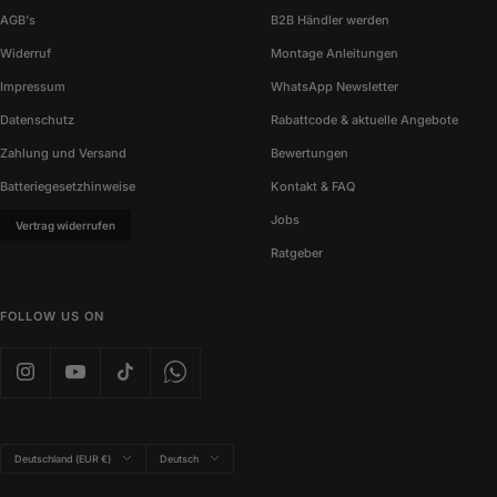
AGB's
B2B Händler werden
Widerruf
Montage Anleitungen
Impressum
WhatsApp Newsletter
Datenschutz
Rabattcode & aktuelle Angebote
Zahlung und Versand
Bewertungen
Batteriegesetzhinweise
Kontakt & FAQ
Jobs
Vertrag widerrufen
Ratgeber
FOLLOW US ON
Land/Region
Sprache
Deutschland (EUR €)
Deutsch