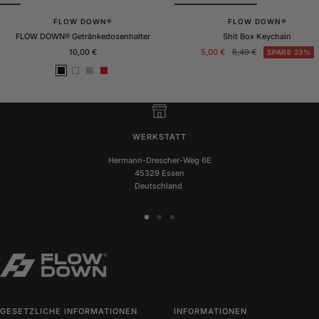
FLOW DOWN®
FLOW DOWN®
FLOW DOWN® Getränkedosenhalter
Shit Box Keychain
Angebotspreis
Angebotspreis
Regulärer
10,00 €
5,00 €
6,49 €
SPARE 23%
Preis
S
W
S
R
c
e
i
o
h
i
l
t
w
ß
b
a
e
r
r
WERKSTATT
z
Hermann-Drescher-Weg 6E
45329 Essen
Deutschland
Zur
Zur
Zur
Slide
Slide
Slide
1
2
3
gehen
gehen
gehen
GESETZLICHE INFORMATIONEN
INFORMATIONEN