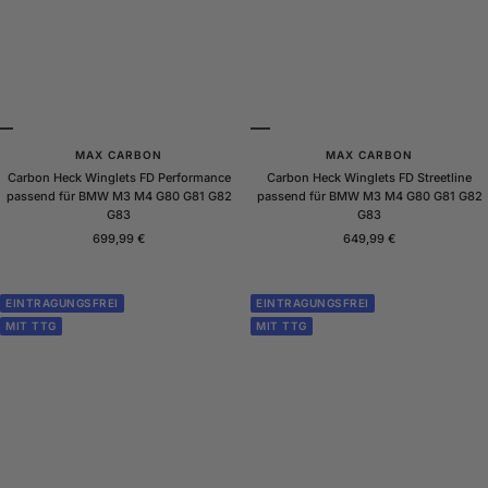
MAX CARBON
MAX CARBON
Carbon Heck Winglets FD Performance
Carbon Heck Winglets FD Streetline
passend für BMW M3 M4 G80 G81 G82
passend für BMW M3 M4 G80 G81 G82
G83
G83
Angebotspreis
Angebotspreis
699,99 €
649,99 €
EINTRAGUNGSFREI
EINTRAGUNGSFREI
MIT TTG
MIT TTG