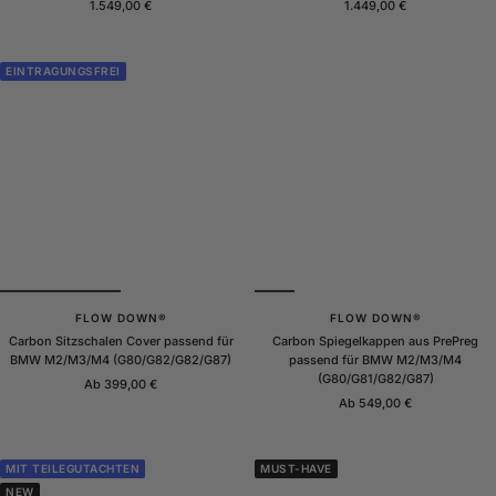
Angebotspreis
Angebotspreis
1.549,00 €
1.449,00 €
EINTRAGUNGSFREI
FLOW DOWN®
FLOW DOWN®
Carbon Sitzschalen Cover passend für
Carbon Spiegelkappen aus PrePreg
BMW M2/M3/M4 (G80/G82/G82/G87)
passend für BMW M2/M3/M4
(G80/G81/G82/G87)
Angebotspreis
Ab 399,00 €
Angebotspreis
Ab 549,00 €
MIT TEILEGUTACHTEN
MUST-HAVE
NEW