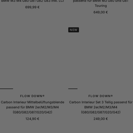
BMW M3 M4 G80 G81 G82 G83 inkl. LCI
passend für BMW M3 G80 und G81
Touring
Angebotspreis
699,99 €
Angebotspreis
649,00 €
NEW
FLOW DOWN®
FLOW DOWN®
Carbon Interieur Mittelbelüftungsblende
Carbon Interieur Set 3 Teilig passend für
passend für BMW 2er/M2/M3/M4
BMW 2er/M2/M3/M4
(G80/G82/G87/G20/G42)
(G80/G82/G87/G20/G42)
Angebotspreis
Angebotspreis
124,90 €
249,00 €