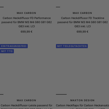
MAX CARBON
MAX CARBON
Carbon Heckdiffusor FD Performance
Carbon Heckdiffusor FD Trackline
passend für BMW M3 M4 G80 G81 G82
passend für BMW M3 M4 G80 G81 G82
G83 inkl. LCI
G83 inkl. LCI
Angebotspreis
Angebotspreis
699,99 €
699,99 €
EINTRAGUNGSFREI
MIT TEILEGUTACHTEN
MIT TTG
MAX CARBON
MAXTON DESIGN
Carbon Heckdiffusor-Leiste passend für
Carbon Heckflaps für Carbon Heckansatz