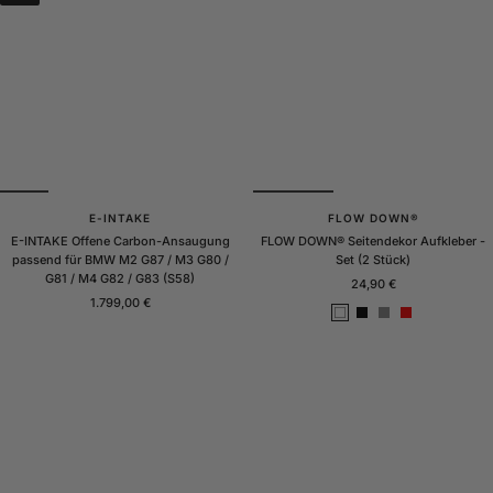
E-INTAKE
FLOW DOWN®
E-INTAKE Offene Carbon-Ansaugung
FLOW DOWN® Seitendekor Aufkleber -
passend für BMW M2 G87 / M3 G80 /
Set (2 Stück)
G81 / M4 G82 / G83 (S58)
Angebotspreis
24,90 €
Angebotspreis
1.799,00 €
W
S
G
R
e
c
r
o
i
h
a
t
ß
w
u
a
r
z
M
a