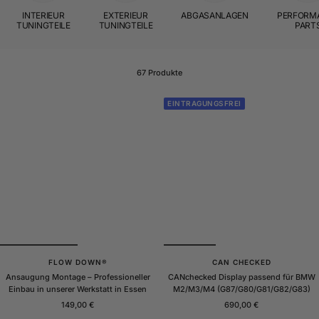
INTERIEUR
EXTERIEUR
ABGASANLAGEN
PERFORM
TUNINGTEILE
TUNINGTEILE
PART
67 Produkte
EINTRAGUNGSFREI
FLOW DOWN®
CAN CHECKED
Ansaugung Montage – Professioneller
CANchecked Display passend für BMW
Einbau in unserer Werkstatt in Essen
M2/M3/M4 (G87/G80/G81/G82/G83)
Angebotspreis
Angebotspreis
149,00 €
690,00 €