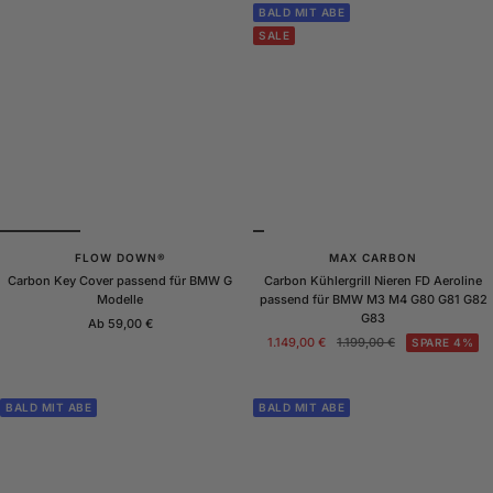
BALD MIT ABE
SALE
FLOW DOWN®
MAX CARBON
Carbon Key Cover passend für BMW G
Carbon Kühlergrill Nieren FD Aeroline
Modelle
passend für BMW M3 M4 G80 G81 G82
G83
Angebotspreis
Ab 59,00 €
Angebotspreis
Regulärer
1.149,00 €
1.199,00 €
SPARE 4%
Preis
BALD MIT ABE
BALD MIT ABE