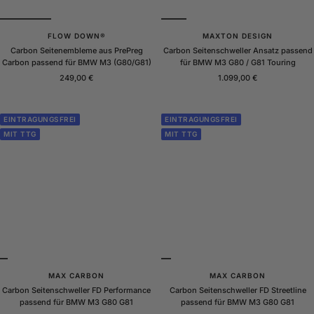
FLOW DOWN®
MAXTON DESIGN
Carbon Seitenembleme aus PrePreg
Carbon Seitenschweller Ansatz passend
Carbon passend für BMW M3 (G80/G81)
für BMW M3 G80 / G81 Touring
Angebotspreis
Angebotspreis
249,00 €
1.099,00 €
EINTRAGUNGSFREI
EINTRAGUNGSFREI
MIT TTG
MIT TTG
MAX CARBON
MAX CARBON
Carbon Seitenschweller FD Performance
Carbon Seitenschweller FD Streetline
passend für BMW M3 G80 G81
passend für BMW M3 G80 G81