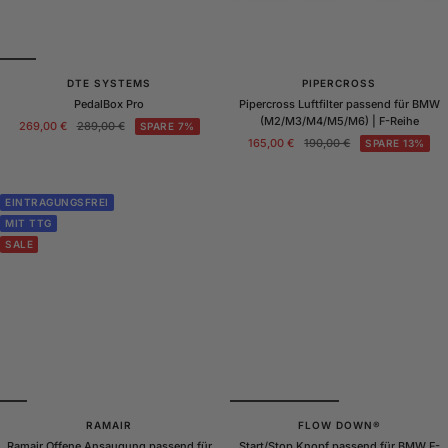
DTE SYSTEMS
PIPERCROSS
PedalBox Pro
Pipercross Luftfilter passend für BMW
(M2/M3/M4/M5/M6) | F-Reihe
Angebotspreis
Regulärer
269,00 €
289,00 €
SPARE 7%
Angebotspreis
Regulärer
Preis
165,00 €
190,00 €
SPARE 13%
Preis
EINTRAGUNGSFREI
MIT TTG
SALE
RAMAIR
FLOW DOWN®
Ramair Offene Ansaugung passend für
Start/Stop Knopf passend für BMW F-