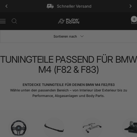
Direkt
Schneller Versand
zum
Inhalt
0
FLOW
Navigation
DOWN®
Sortieren nach
TUNINGTEILE PASSEND FÜR BMW
M4 (F82 & F83)
ENTDECKE TUNINGTEILE FÜR DEINEN BMW M4 F82/F83
Wähle unten den passenden Bereich – von Interieur über Exterieur bis zu
Performance, Abgasanlagen und Body Parts.