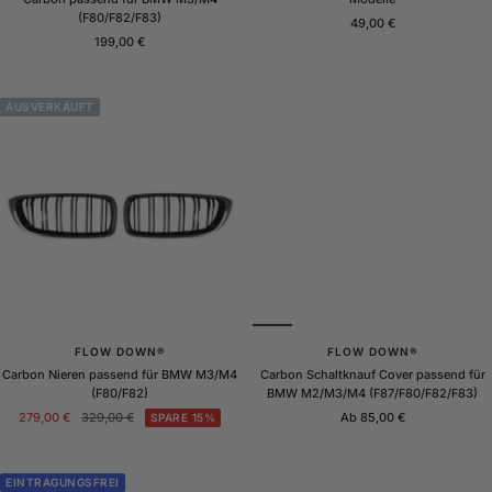
(F80/F82/F83)
Angebotspreis
49,00 €
Angebotspreis
199,00 €
AUSVERKAUFT
FLOW DOWN®
FLOW DOWN®
Carbon Nieren passend für BMW M3/M4
Carbon Schaltknauf Cover passend für
(F80/F82)
BMW M2/M3/M4 (F87/F80/F82/F83)
Angebotspreis
Regulärer
Angebotspreis
279,00 €
329,00 €
Ab 85,00 €
SPARE 15%
Preis
EINTRAGUNGSFREI