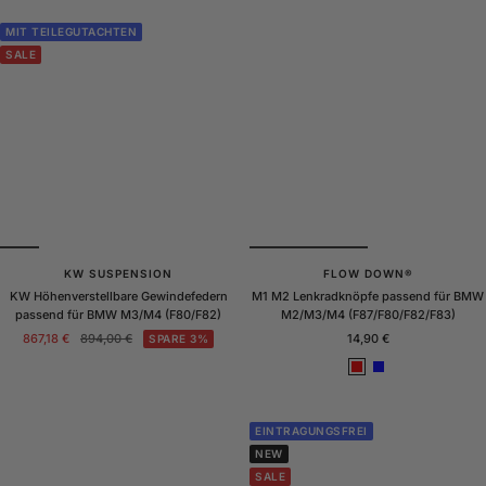
MIT TEILEGUTACHTEN
SALE
KW SUSPENSION
FLOW DOWN®
KW Höhenverstellbare Gewindefedern
M1 M2 Lenkradknöpfe passend für BMW
passend für BMW M3/M4 (F80/F82)
M2/M3/M4 (F87/F80/F82/F83)
Angebotspreis
Regulärer
Angebotspreis
867,18 €
894,00 €
14,90 €
SPARE 3%
Preis
R
B
o
l
t
a
u
EINTRAGUNGSFREI
NEW
SALE