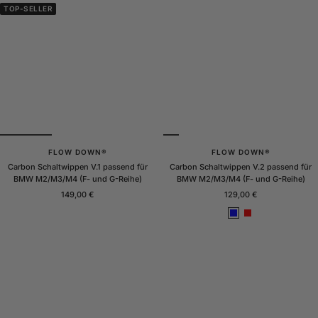
TOP-SELLER
FLOW DOWN®
FLOW DOWN®
Carbon Schaltwippen V.1 passend für
Carbon Schaltwippen V.2 passend für
BMW M2/M3/M4 (F- und G-Reihe)
BMW M2/M3/M4 (F- und G-Reihe)
Angebotspreis
Angebotspreis
149,00 €
129,00 €
B
R
l
o
a
t
u