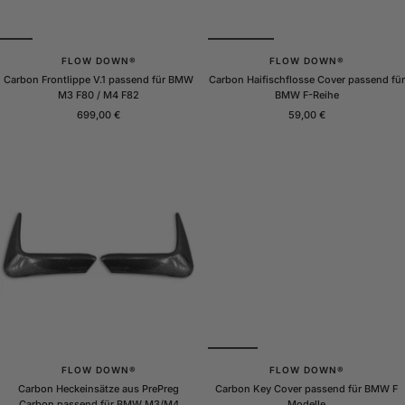
FLOW DOWN®
FLOW DOWN®
Carbon Frontlippe V.1 passend für BMW
Carbon Haifischflosse Cover passend für
M3 F80 / M4 F82
BMW F-Reihe
Angebotspreis
Angebotspreis
699,00 €
59,00 €
FLOW DOWN®
FLOW DOWN®
Carbon Heckeinsätze aus PrePreg
Carbon Key Cover passend für BMW F
Carbon passend für BMW M3/M4
Modelle