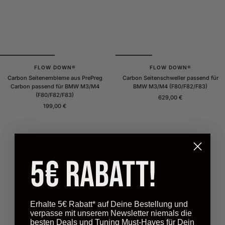
FLOW DOWN®
FLOW DOWN®
Carbon Seitenembleme aus PrePreg
Carbon Seitenschweller passend für
Carbon passend für BMW M3/M4
BMW M3/M4 (F80/F82/F83)
(F80/F82/F83)
Angebotspreis
629,00 €
Angebotspreis
199,00 €
5€ Rabatt!
Erhalte 5€ Rabatt* auf Deine Bestellung und
verpasse mit unserem Newsletter niemals die
besten Deals und Tuning Must-Haves für Dein