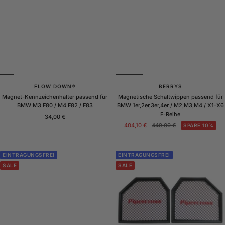
FLOW DOWN®
BERRYS
Magnet-Kennzeichenhalter passend für
Magnetische Schaltwippen passend für
BMW M3 F80 / M4 F82 / F83
BMW 1er,2er,3er,4er / M2,M3,M4 / X1-X6
F-Reihe
Angebotspreis
34,00 €
Angebotspreis
Regulärer
404,10 €
449,00 €
SPARE 10%
Preis
EINTRAGUNGSFREI
EINTRAGUNGSFREI
SALE
SALE