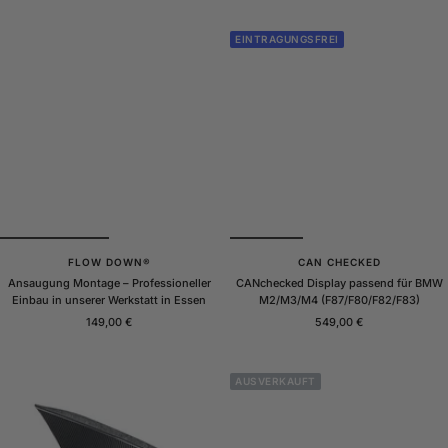
EINTRAGUNGSFREI
FLOW DOWN®
CAN CHECKED
Ansaugung Montage – Professioneller
CANchecked Display passend für BMW
Einbau in unserer Werkstatt in Essen
M2/M3/M4 (F87/F80/F82/F83)
Angebotspreis
Angebotspreis
149,00 €
549,00 €
AUSVERKAUFT