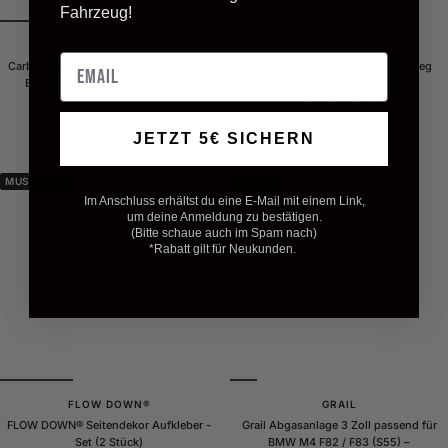
Fahrzeug!
FLOW DOWN®
FLOW DOWN®
Email
Carbon Sitzschalen Cover passend für
Carbon Spiegelkappen aus PrePreg
BMW M2/M3/M4 (F80/F82/F87)
passend für BMW M2/M3/M4
(F80/F82/F87C)
Angebotspreis
499,00 €
Angebotspreis
339,00 €
JETZT 5€ SICHERN
MUST-HAVE
MIT ECE
Im Anschluss erhältst du eine E-Mail mit einem Link,
um deine Anmeldung zu bestätigen.
(Bitte schaue auch im Spam nach)
*Rabatt gilt für Neukunden.
FLOW DOWN®
GRAIL
FLOW DOWN® Seitendekor Aufkleber -
Grail Abgasanlage 3 Zoll passend für
Set (2 Stück)
BMW M4 F82 / F83 (S55) –