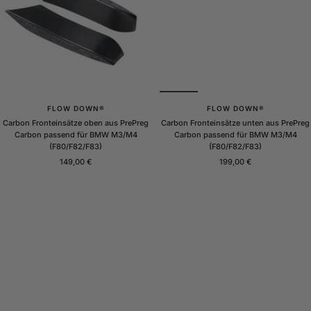
FLOW DOWN®
FLOW DOWN®
Carbon Fronteinsätze oben aus PrePreg
Carbon Fronteinsätze unten aus PrePreg
Carbon passend für BMW M3/M4
Carbon passend für BMW M3/M4
(F80/F82/F83)
(F80/F82/F83)
Angebotspreis
Angebotspreis
149,00 €
199,00 €