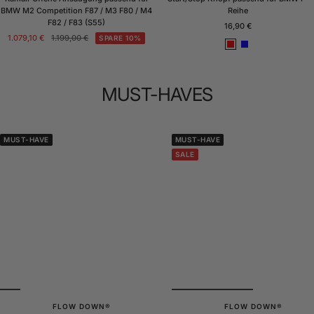
BMW M2 Competition F87 / M3 F80 / M4
Reihe
F82 / F83 (S55)
Angebotspreis
16,90 €
Angebotspreis
Regulärer
1.079,10 €
1.199,00 €
SPARE 10%
R
B
Preis
o
l
t
a
u
MUST-HAVES
MUST-HAVE
MUST-HAVE
SALE
FLOW DOWN®
FLOW DOWN®