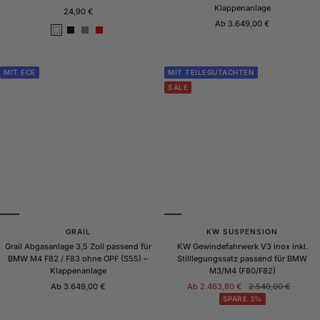
Klappenanlage
Angebotspreis
24,90 €
Angebotspreis
Ab 3.649,00 €
W
S
G
R
e
c
r
o
i
h
a
t
ß
w
u
MIT ECE
MIT TEILEGUTACHTEN
a
SALE
r
z
M
a
t
t
GRAIL
KW SUSPENSION
Grail Abgasanlage 3,5 Zoll passend für
KW Gewindefahrwerk V3 inox inkl.
BMW M4 F82 / F83 ohne OPF (S55) –
Stilllegungssatz passend für BMW
Klappenanlage
M3/M4 (F80/F82)
Angebotspreis
Angebotspreis
Regulärer
Ab 3.649,00 €
Ab 2.463,80 €
2.540,00 €
Preis
SPARE 3%