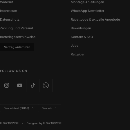
Widerruf
Montage Anleitungen
Impressum
WhatsApp Newsletter
Datenschutz
Rabattcode & aktuelle Angebote
Zahlung und Versand
Bewertungen
Batteriegesetzhinweise
Kontakt & FAQ
Jobs
Vertrag widerrufen
Ratgeber
FOLLOW US ON
Land/Region
Sprache
Deutschland (EUR €)
Deutsch
FLOW DOWN®
Designed by FLOW DOWN®