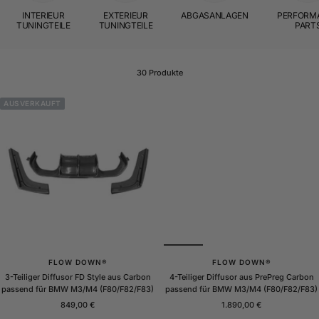
INTERIEUR
EXTERIEUR
ABGASANLAGEN
PERFORM
TUNINGTEILE
TUNINGTEILE
PART
30 Produkte
AUSVERKAUFT
FLOW DOWN®
FLOW DOWN®
3-Teiliger Diffusor FD Style aus Carbon
4-Teiliger Diffusor aus PrePreg Carbon
passend für BMW M3/M4 (F80/F82/F83)
passend für BMW M3/M4 (F80/F82/F83)
Angebotspreis
Angebotspreis
849,00 €
1.890,00 €