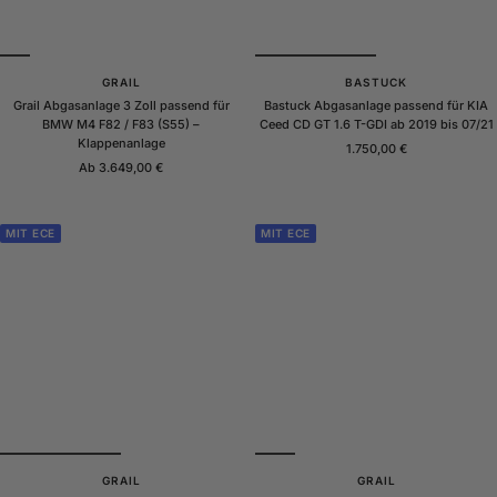
GRAIL
BASTUCK
Grail Abgasanlage 3 Zoll passend für
Bastuck Abgasanlage passend für KIA
BMW M4 F82 / F83 (S55) –
Ceed CD GT 1.6 T-GDI ab 2019 bis 07/21
Klappenanlage
Angebotspreis
1.750,00 €
Angebotspreis
Ab 3.649,00 €
MIT ECE
MIT ECE
GRAIL
GRAIL