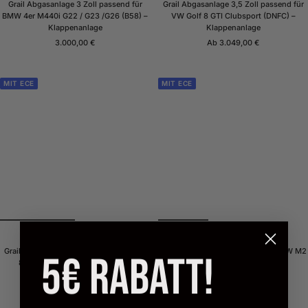
Grail Abgasanlage 3 Zoll passend für
Grail Abgasanlage 3,5 Zoll passend für
BMW 4er M440i G22 / G23 /G26 (B58) –
VW Golf 8 GTI Clubsport (DNFC) –
Klappenanlage
Klappenanlage
Angebotspreis
Angebotspreis
3.000,00 €
Ab 3.049,00 €
MIT ECE
MIT ECE
GRAIL
GRAIL
Grail Abgasanlage passend für Audi S3
Grail Abgasanlage passend für BMW M2
5€ Rabatt!
8V Limousine – Klappenanlage
F87 (N55) – Klappenanlage
Angebotspreis
Angebotspreis
Ab 2.999,00 €
Ab 2.749,00 €