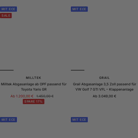
MIT ECE
MIT ECE
SALE
MILLTEK
GRAIL
Milltek Abgasanlage ab OPF passend für
Grail Abgasanlage 3,5 Zoll passend für
Toyota Yaris GR
VW Golf 7 GTI VFL – Klappenanlage
Angebotspreis
Regulärer
Angebotspreis
Ab 1.200,00 €
1.450,00 €
Ab 3.049,00 €
Preis
SPARE 17%
MIT ECE
MIT ECE