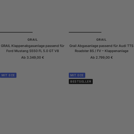
GRAIL
GRAIL
GRAIL Klappenabgasanlage passend für
Grail Abgasanlage passend für Audi TTS
Ford Mustang S550 FL 5.0 GT V8
Roadster 8S / FV – Klappenanlage
Angebotspreis
Angebotspreis
Ab 3.349,00 €
Ab 2.799,00 €
MIT ECE
MIT ECE
BESTSELLER