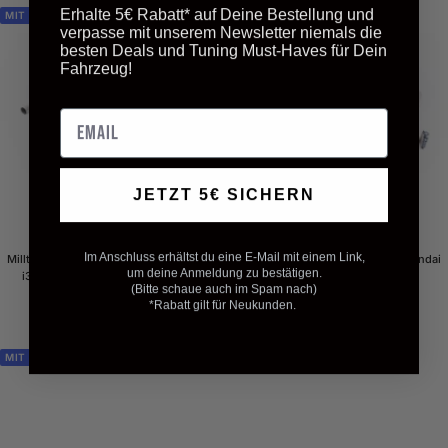
Erhalte 5€ Rabatt* auf Deine Bestellung und
MIT ECE
MIT ECE
verpasse mit unserem Newsletter niemals die
besten Deals und Tuning Must-Haves für Dein
Fahrzeug!
Email
JETZT 5€ SICHERN
MILLTEK
MILLTEK
Im Anschluss erhältst du eine E-Mail mit einem Link,
Milltek Sport Abgasanlage für Hyundai
Milltek Sport Abgasanlage für Hyundai
um deine Anmeldung zu bestätigen.
i30N FASTBACK Vorfacelift (OPF)
i30N Vorfacelift (OPF)
(Bitte schaue auch im Spam nach)
Angebotspreis
Angebotspreis
Ab 1.619,00 €
Ab 1.599,00 €
*Rabatt gilt für Neukunden.
MIT ECE
MIT ECE