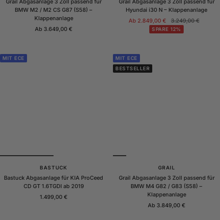
Grail Abgasanlage 3 Zoll passend für
Grail Abgasanlage 3 Zoll passend für
BMW M2 / M2 CS G87 (S58) –
Hyundai i30 N – Klappenanlage
Klappenanlage
Angebotspreis
Regulärer
Ab 2.849,00 €
3.249,00 €
Angebotspreis
Ab 3.649,00 €
Preis
SPARE 12%
MIT ECE
MIT ECE
BESTSELLER
BASTUCK
GRAIL
Bastuck Abgasanlage für KIA ProCeed
Grail Abgasanlage 3 Zoll passend für
CD GT 1.6TGDI ab 2019
BMW M4 G82 / G83 (S58) –
Klappenanlage
Angebotspreis
1.499,00 €
Angebotspreis
Ab 3.849,00 €