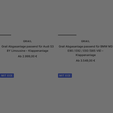
GRAIL
GRAIL
Grail Abgasanlage passend für Audi S3
Grail Abgasanlage passend für BMW M3
8Y Limousine – Klappenanlage
E90 / E92 / E93 (S65 V8) –
Klappenanlage
Angebotspreis
Ab 2.999,00 €
Angebotspreis
Ab 3.549,00 €
MIT ECE
MIT ECE