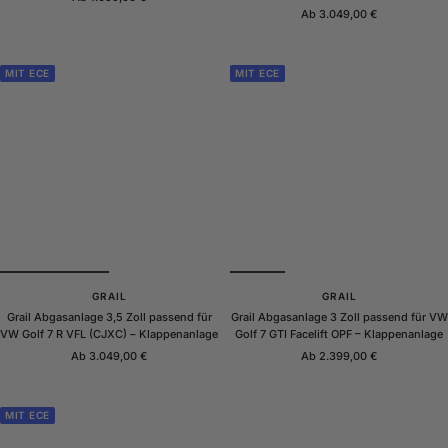
Angebotspreis
Ab 3.049,00 €
MIT ECE
MIT ECE
GRAIL
GRAIL
Grail Abgasanlage 3,5 Zoll passend für
Grail Abgasanlage 3 Zoll passend für VW
VW Golf 7 R VFL (CJXC) – Klappenanlage
Golf 7 GTI Facelift OPF – Klappenanlage
Angebotspreis
Angebotspreis
Ab 3.049,00 €
Ab 2.399,00 €
MIT ECE