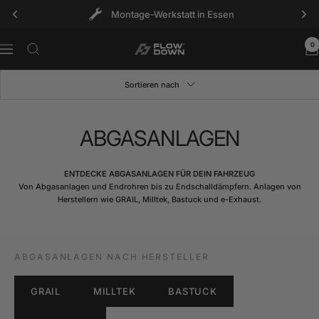
Direkt
Montage-Werkstatt in Essen
zum
Inhalt
0
FLOW
Navigation
DOWN®
Sortieren nach
ABGASANLAGEN
ENTDECKE ABGASANLAGEN FÜR DEIN FAHRZEUG
Von Abgasanlagen und Endrohren bis zu Endschalldämpfern. Anlagen von
Herstellern wie GRAIL, Milltek, Bastuck und e-Exhaust.
ABGASANLAGEN NACH HERSTELLER
GRAIL
MILLTEK
BASTUCK