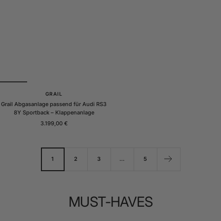
GRAIL
Grail Abgasanlage passend für Audi RS3
8Y Sportback – Klappenanlage
Angebotspreis
3.199,00 €
1
2
3
…
5
MUST-HAVES