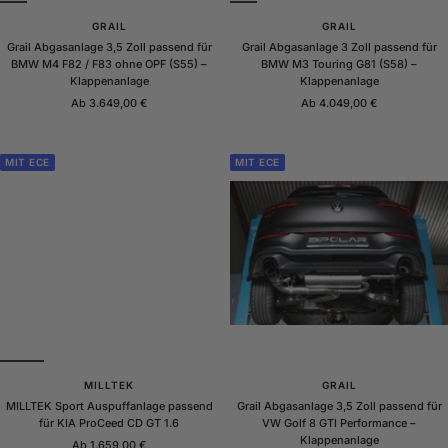
GRAIL
GRAIL
Grail Abgasanlage 3,5 Zoll passend für
Grail Abgasanlage 3 Zoll passend für
BMW M4 F82 / F83 ohne OPF (S55) –
BMW M3 Touring G81 (S58) –
Klappenanlage
Klappenanlage
Angebotspreis
Angebotspreis
Ab 3.649,00 €
Ab 4.049,00 €
MIT ECE
MIT ECE
MILLTEK
GRAIL
MILLTEK Sport Auspuffanlage passend
Grail Abgasanlage 3,5 Zoll passend für
für KIA ProCeed CD GT 1.6
VW Golf 8 GTI Performance –
Klappenanlage
Angebotspreis
Ab 1.659,00 €