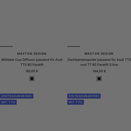
z
z
G
l
a
n
z
MAXTON DESIGN
MAXTON DESIGN
Mittlerer Cup Diffusor passend für Audi
Dachkantenspoiler passend für Audi TTS
TTS 8S Facelift
und TT 8S Facelift S line
Angebotspreis
Angebotspreis
89,00 €
144,00 €
S
S
c
c
h
h
w
w
EINTRAGUNGSFREI
EINTRAGUNGSFREI
a
a
MIT TTG
MIT TTG
r
r
z
z
G
G
l
l
a
a