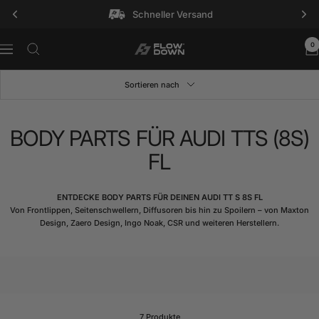
Direkt
Schneller Versand
zum
Inhalt
0
FLOW
Navigation
DOWN®
Sortieren nach
BODY PARTS FÜR AUDI TTS (8S)
FL
ENTDECKE BODY PARTS FÜR DEINEN AUDI TT S 8S FL
Von Frontlippen, Seitenschwellern, Diffusoren bis hin zu Spoilern – von Maxton
Design, Zaero Design, Ingo Noak, CSR und weiteren Herstellern.
7 Produkte