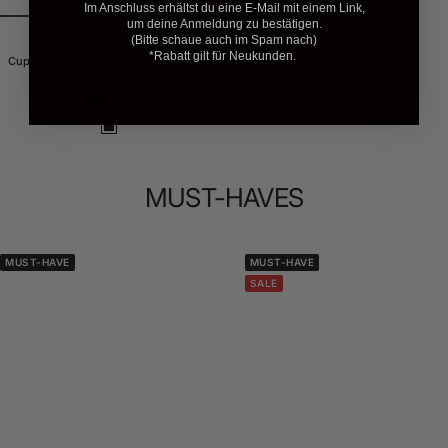
Im Anschluss erhältst du eine E-Mail mit einem Link,
um deine Anmeldung zu bestätigen.
(Bitte schaue auch im Spam nach)
MAXTON DESIGN
*Rabatt gilt für Neukunden.
Cup Spoilerlippe V.2 passend für Audi
TTS und TT 8S Facelift S line
Angebotspreis
199,00 €
S
c
h
w
MUST-HAVES
a
r
z
G
MUST-HAVE
MUST-HAVE
l
SALE
a
n
z