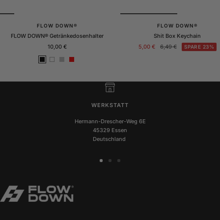
FLOW DOWN®
FLOW DOWN®
FLOW DOWN® Getränkedosenhalter
Shit Box Keychain
Angebotspreis
Angebotspreis
Regulärer
10,00 €
5,00 €
6,49 €
SPARE 23%
Preis
S
W
S
R
c
e
i
o
h
i
l
t
w
ß
b
a
e
r
r
WERKSTATT
z
Hermann-Drescher-Weg 6E
45329 Essen
Deutschland
Zur
Zur
Zur
Slide
Slide
Slide
1
2
3
gehen
gehen
gehen