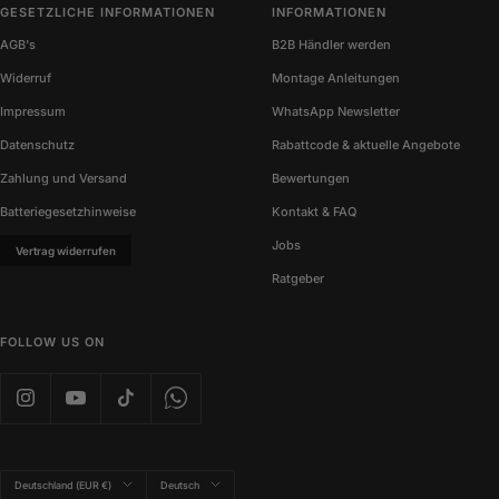
GESETZLICHE INFORMATIONEN
INFORMATIONEN
AGB's
B2B Händler werden
Widerruf
Montage Anleitungen
Impressum
WhatsApp Newsletter
Datenschutz
Rabattcode & aktuelle Angebote
Zahlung und Versand
Bewertungen
Batteriegesetzhinweise
Kontakt & FAQ
Jobs
Vertrag widerrufen
Ratgeber
FOLLOW US ON
Land/Region
Sprache
Deutschland (EUR €)
Deutsch