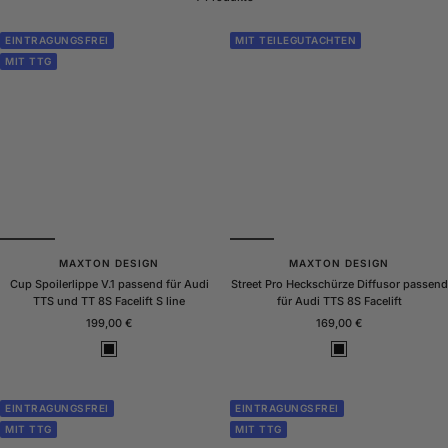
EINTRAGUNGSFREI
MIT TEILEGUTACHTEN
MIT TTG
MAXTON DESIGN
MAXTON DESIGN
Cup Spoilerlippe V.1 passend für Audi
Street Pro Heckschürze Diffusor passend
TTS und TT 8S Facelift S line
für Audi TTS 8S Facelift
Angebotspreis
Angebotspreis
199,00 €
169,00 €
S
S
c
c
h
h
w
w
EINTRAGUNGSFREI
EINTRAGUNGSFREI
a
a
MIT TTG
MIT TTG
r
r