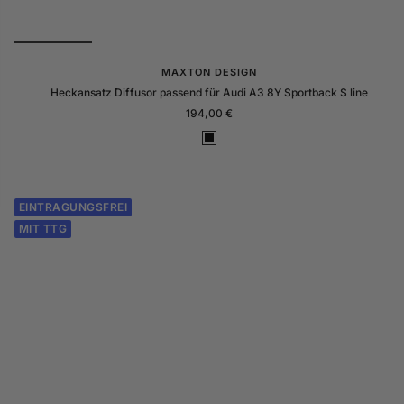
MAXTON DESIGN
Heckansatz Diffusor passend für Audi A3 8Y Sportback S line
Angebotspreis
194,00 €
S
c
h
w
EINTRAGUNGSFREI
a
MIT TTG
r
z
G
l
a
n
z