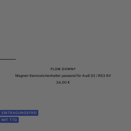
FLOW DOWN®
Magnet-Kennzeichenhalter passend für Audi S3 / RS3 8V
Angebotspreis
34,00 €
EINTRAGUNGSFREI
MIT TTG