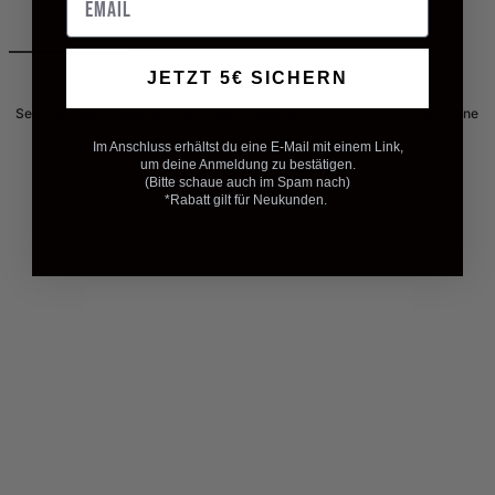
JETZT 5€ SICHERN
MAXTON DESIGN
Seitenschweller Ansatz Cup Leisten passend für Audi S3 und A3 8Y S line
Angebotspreis
199,00 €
Im Anschluss erhältst du eine E-Mail mit einem Link,
um deine Anmeldung zu bestätigen.
S
(Bitte schaue auch im Spam nach)
c
*Rabatt gilt für Neukunden.
h
w
a
r
z
G
l
a
n
z