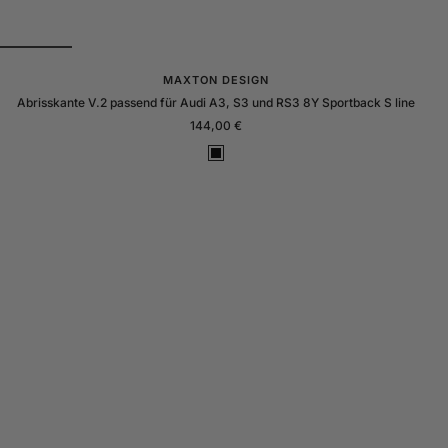
MAXTON DESIGN
Abrisskante V.2 passend für Audi A3, S3 und RS3 8Y Sportback S line
Angebotspreis
144,00 €
S
c
h
w
a
r
z
G
l
a
n
z