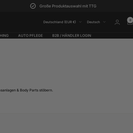
Große Produktauswahl mit TTG
0
Land/Region
Sprache
Deutschland (EUR €)
Deutsch
HING
AUTO PFLEGE
B2B / HÄNDLER LOGIN
asanlagen & Body Parts stöbern.