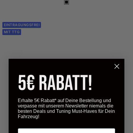
S
c
h
w
EINTRAGUNGSFREI
a
MIT TTG
r
z
G
l
a
n
z
5€ Rabatt!
Erhalte 5€ Rabatt* auf Deine Bestellung und
verpasse mit unserem Newsletter niemals die
besten Deals und Tuning Must-Haves für Dein
Fahrzeug!
Email