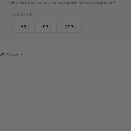
Wähle deine Baureihe – die passenden Modelle klappen auf.
BAUREIHE
A3
3
S3
3
RS3
4
271 Produkte