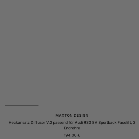
l
a
n
z
MAXTON DESIGN
Heckansatz Diffusor V.2 passend für Audi RS3 8V Sportback Facelift, 2
Endrohre
Angebotspreis
194,00 €