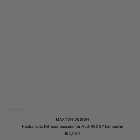
G
l
a
n
z
MAXTON DESIGN
Heckansatz Diffusor passend für Audi RS3 8Y Limousine
Angebotspreis
194,00 €