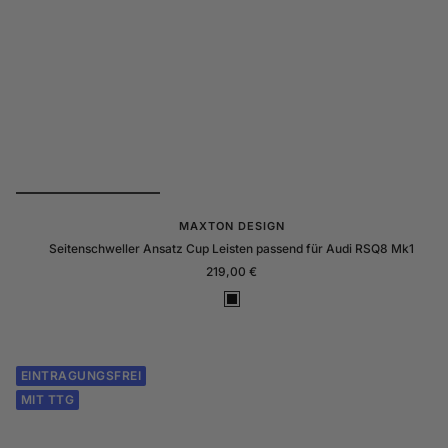
MAXTON DESIGN
Seitenschweller Ansatz Cup Leisten passend für Audi RSQ8 Mk1
Angebotspreis
219,00 €
S
c
h
w
EINTRAGUNGSFREI
a
MIT TTG
r
z
G