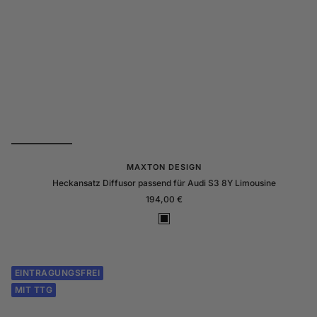
MAXTON DESIGN
Heckansatz Diffusor passend für Audi S3 8Y Limousine
Angebotspreis
194,00 €
S
c
h
w
EINTRAGUNGSFREI
a
MIT TTG
r
z