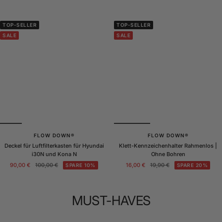
TOP-SELLER
TOP-SELLER
SALE
SALE
FLOW DOWN®
FLOW DOWN®
Deckel für Luftfilterkasten für Hyundai
Klett-Kennzeichenhalter Rahmenlos |
i30N und Kona N
Ohne Bohren
Angebotspreis
Regulärer
Angebotspreis
Regulärer
90,00 €
100,00 €
16,00 €
19,90 €
SPARE 10%
SPARE 20%
Preis
Preis
MUST-HAVES