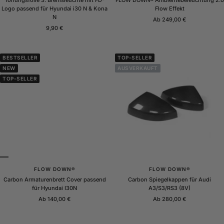
Tönungsfolie 3. Bremsleuchte mit FD-
FLOW DOWN® Ambientebeleuchtung 2.0
t
Logo passend für Hyundai i30 N & Kona
Flow Effekt
N
Angebotspreis
Ab 249,00 €
Angebotspreis
9,90 €
BESTSELLER
TOP-SELLER
NEW
AUSVERKAUFT
TOP-SELLER
FLOW DOWN®
FLOW DOWN®
Carbon Armaturenbrett Cover passend
Carbon Spiegelkappen für Audi
für Hyundai I30N
A3/S3/RS3 (8V)
Angebotspreis
Angebotspreis
Ab 140,00 €
Ab 280,00 €