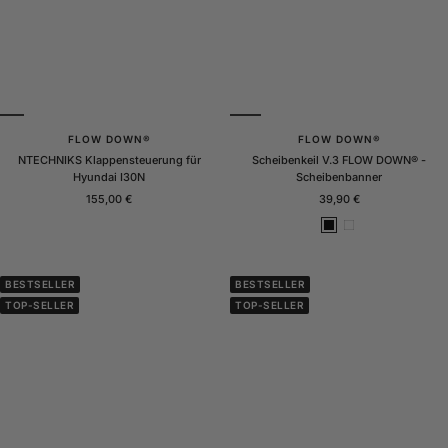
FLOW DOWN®
FLOW DOWN®
NTECHNIKS Klappensteuerung für
Scheibenkeil V.3 FLOW DOWN® -
Hyundai I30N
Scheibenbanner
Angebotspreis
Angebotspreis
155,00 €
39,90 €
S
W
c
e
h
i
w
ß
BESTSELLER
BESTSELLER
a
M
TOP-SELLER
TOP-SELLER
r
a
z
t
M
t
a
t
t