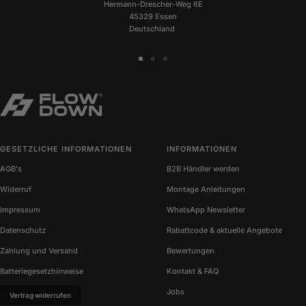
Hermann-Drescher-Weg 6E
45329 Essen
Deutschland
Zur
Zur
Zur
Slide
Slide
Slide
1
2
3
gehen
gehen
gehen
GESETZLICHE INFORMATIONEN
INFORMATIONEN
AGB's
B2B Händler werden
Widerruf
Montage Anleitungen
Impressum
WhatsApp Newsletter
Datenschutz
Rabattcode & aktuelle Angebote
Zahlung und Versand
Bewertungen
Batteriegesetzhinweise
Kontakt & FAQ
Jobs
Vertrag widerrufen