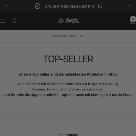
Direkt
Große Produktauswahl mit TTG
zum
Inhalt
0
FLOW
Navigation
DOWN®
Sortieren nach
TOP-SELLER
Unsere Top Seller sind die beliebtesten Produkte im Shop
vom Scheibenkeil V3 über Endrohre bis zur Klappensteuerung.
Passend, funktional und direkt versandbereit.
Ideal für schnelle Upgrades mit Stil – optional auch mit Montage bei uns in Essen.
20 Produkte