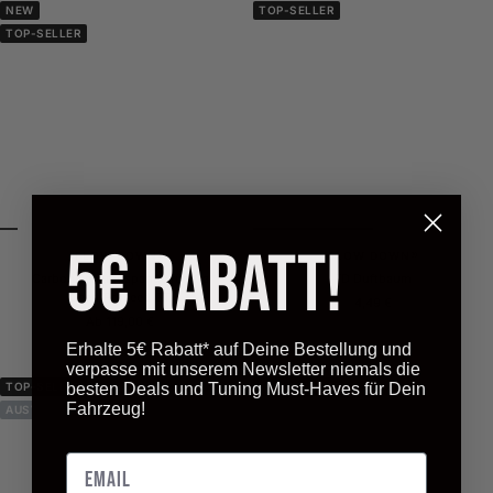
NEW
TOP-SELLER
TOP-SELLER
5€ Rabatt!
FLOW DOWN®
FLOW DOWN®
Carbon Lenkradspange für Kia
FD Duftbaum
Ceed/Proceed GT
Angebotspreis
4,49 €
Angebotspreis
Ab 119,00 €
Erhalte 5€ Rabatt* auf Deine Bestellung und
verpasse mit unserem Newsletter niemals die
besten Deals und Tuning Must-Haves für Dein
TOP-SELLER
TOP-SELLER
Fahrzeug!
AUSVERKAUFT
Email