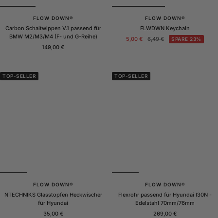
FLOW DOWN®
FLOW DOWN®
Carbon Schaltwippen V.1 passend für
FLWDWN Keychain
BMW M2/M3/M4 (F- und G-Reihe)
Angebotspreis
Regulärer
5,00 €
6,49 €
SPARE 23%
Angebotspreis
149,00 €
Preis
TOP-SELLER
TOP-SELLER
FLOW DOWN®
FLOW DOWN®
NTECHNIKS Glasstopfen Heckwischer
Flexrohr passend für Hyundai I30N -
für Hyundai
Edelstahl 70mm/76mm
Angebotspreis
Angebotspreis
35,00 €
269,00 €