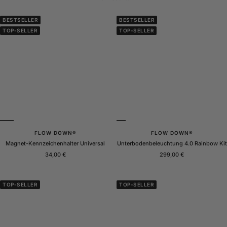
BESTSELLER
BESTSELLER
TOP-SELLER
TOP-SELLER
FLOW DOWN®
FLOW DOWN®
Magnet-Kennzeichenhalter Universal
Unterbodenbeleuchtung 4.0 Rainbow Kit
Angebotspreis
Angebotspreis
34,00 €
299,00 €
TOP-SELLER
TOP-SELLER