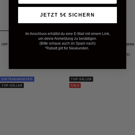
JETZT 5€ SICHERN
Im Anschluss erhältst du eine E-Mail mit einem Link,
FLOW DOWN®
FLOW DOWN®
um deine Anmeldung zu bestätigen.
(Bitte schaue auch im Spam nach)
OPF Delete passend für Hyundai I30N &
Carbon Haifischflosse passend für BMW
*Rabatt gilt für Neukunden.
I30N Facelift - Ersatzrohr
2er 3er 4er M2/M3/M4 –
(G80/G81/G82/G87/G20/G22/G45)
Angebotspreis
Ab 209,99 €
Angebotspreis
59,00 €
EINTRAGUNGSFREI
TOP-SELLER
TOP-SELLER
SALE