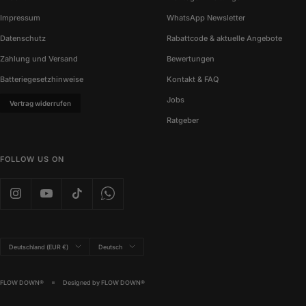
Impressum
WhatsApp Newsletter
Datenschutz
Rabattcode & aktuelle Angebote
Zahlung und Versand
Bewertungen
Batteriegesetzhinweise
Kontakt & FAQ
Jobs
Vertrag widerrufen
Ratgeber
FOLLOW US ON
Land/Region
Sprache
Deutschland (EUR €)
Deutsch
FLOW DOWN®
Designed by FLOW DOWN®