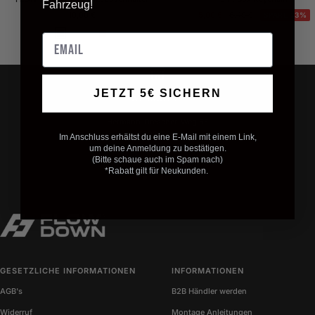
Fahrzeug!
Angebotspreis
Angebotspreis
Regulärer
10,00 €
5,00 €
6,49 €
SPARE 23%
Preis
S
W
S
R
Email
c
e
i
o
h
i
l
t
w
ß
b
a
e
JETZT 5€ SICHERN
r
r
WERKSTATT
z
Hermann-Drescher-Weg 6E
45329 Essen
Im Anschluss erhältst du eine E-Mail mit einem Link,
Deutschland
um deine Anmeldung zu bestätigen.
(Bitte schaue auch im Spam nach)
*Rabatt gilt für Neukunden.
Zur
Zur
Zur
Slide
Slide
Slide
1
2
3
gehen
gehen
gehen
GESETZLICHE INFORMATIONEN
INFORMATIONEN
AGB's
B2B Händler werden
Widerruf
Montage Anleitungen