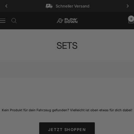
Direkt
Schneller Versand
zum
Inhalt
0
FLOW
Navigation
DOWN®
SETS
Kein Produkt für dein Fahrzeug gefunden? Vielleicht ist oben etwas für dich dabei!
JETZT SHOPPEN